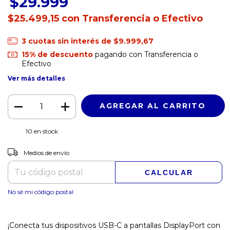
$29.999
$25.499,15
con
Transferencia o Efectivo
3
cuotas sin interés de
$9.999,67
15% de descuento
pagando con Transferencia o
Efectivo
Ver más detalles
10
en stock
CAMBIAR CP
Entregas para el CP:
Medios de envío
CALCULAR
No sé mi código postal
¡Conecta tus dispositivos USB-C a pantallas DisplayPort con