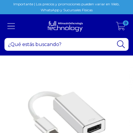
Importante | Los precios y promociones pueden variar en Web,
WhatsApp y Sucursales Físicas
0