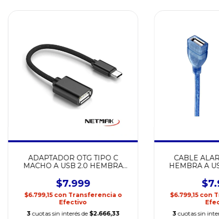
ADAPTADOR OTG TIPO C
CABLE ALA
MACHO A USB 2.0 HEMBRA
HEMBRA A US
NETMAK NM-C104
1.8MTS NETMA
$7.999
$7.
$6.799,15
con
Transferencia o
$6.799,15
con
T
Efectivo
Efec
3
cuotas sin interés de
$2.666,33
3
cuotas sin inte