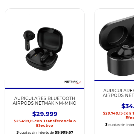
AURICULARE
AIRPODS NET
AURICULARES BLUETOOTH
AIRPODS NETMAK NM-MIKO
$34
$29.999
$29.749,15
con
Efec
$25.499,15
con
Transferencia o
3
cuotas sin inte
Efectivo
3
cuotas sin interés de
$9.999,67