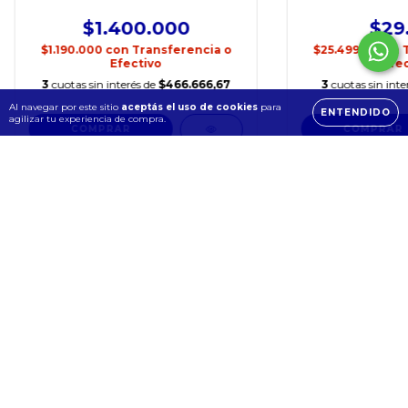
$1.400.000
$29
$1.190.000
con
Transferencia o
$25.499,15
con
Efectivo
Efec
3
cuotas sin interés de
$466.666,67
3
cuotas sin inte
Al navegar por este sitio
aceptás el uso de cookies
para
ENTENDIDO
agilizar tu experiencia de compra.