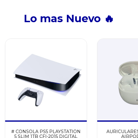
Lo mas Nuevo 🔥
# CONSOLA PS5 PLAYSTATION
AURICULARE
5 SLIM 1TB CFI-2015 DIGITAL
AIRPOD