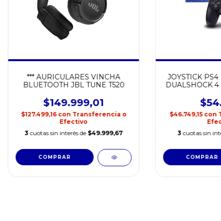
*** AURICULARES VINCHA
JOYSTICK PS4
BLUETOOTH JBL TUNE T520
DUALSHOCK 4 
$149.999,01
$54
$127.499,16
con
Transferencia o
$46.749,15
con
Efectivo
Efec
3
cuotas sin interés de
$49.999,67
3
cuotas sin in