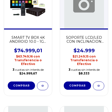
SMART TV BOX 4K
SOPORTE LCD/LED
ANDROID 10.0 - 1GB
CON INCLINACION
RAM / 8GB ROM
32' A 60' NETMAK
NETMAK NM-TVBOX3
NM-ST09
$74.999,01
$24.999
$63.749,16
con
$21.249,15
con
Transferencia o
Transferencia o
Efectivo
Efectivo
3
cuotas sin interés de
3
cuotas sin interés de
$24.999,67
$8.333