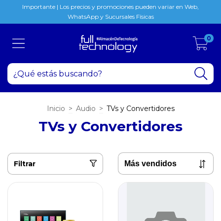
Importante | Los precios y promociones pueden variar en Web,
WhatsApp y Sucursales Físicas
0
Inicio
>
Audio
>
TVs y Convertidores
TVs y Convertidores
Filtrar