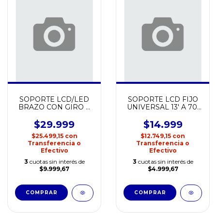
SOPORTE LCD/LED
SOPORTE LCD FIJO
BRAZO CON GIRO +
UNIVERSAL 13' A 70'
INCLINACION 13' A
NETMAK NM-ST27
43' NETMAK NM-ST35
$29.999
$14.999
$25.499,15
con
$12.749,15
con
Transferencia o
Transferencia o
Efectivo
Efectivo
3
cuotas sin interés de
3
cuotas sin interés de
$9.999,67
$4.999,67