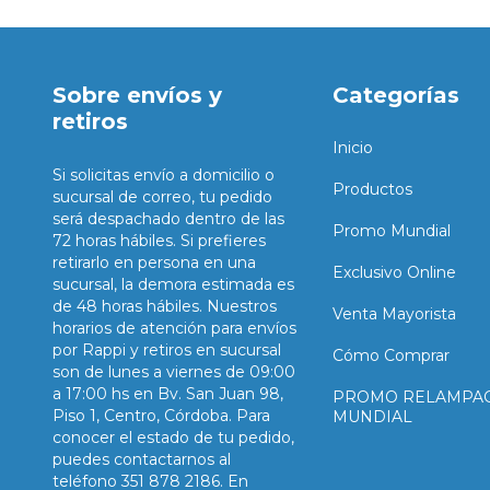
Sobre envíos y
Categorías
retiros
Inicio
Si solicitas envío a domicilio o
Productos
sucursal de correo, tu pedido
será despachado dentro de las
Promo Mundial
72 horas hábiles. Si prefieres
retirarlo en persona en una
Exclusivo Online
sucursal, la demora estimada es
de 48 horas hábiles. Nuestros
Venta Mayorista
horarios de atención para envíos
por Rappi y retiros en sucursal
Cómo Comprar
son de lunes a viernes de 09:00
a 17:00 hs en Bv. San Juan 98,
PROMO RELAMPA
Piso 1, Centro, Córdoba. Para
MUNDIAL
conocer el estado de tu pedido,
puedes contactarnos al
teléfono 351 878 2186. En