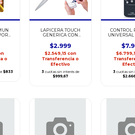
OMUN
LAPICERA TOUCH
CONTROL
POR
GENERICA CON
UNIVERSAL 
SOPORTE
210
$2.999
$7.
on
$2.549,15
con
$6.799,
a o
Transferencia o
Transfer
Efectivo
Efect
de
$833
3
cuotas sin interés de
3
cuotas sin 
$999,67
$2.66