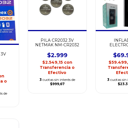
PILA CR2032 3V
INFLA
NETMAK NM-CR2032
ELECTR
MULTIFUNC
AUTO J
 3V
$2.999
$69.
$2.549,15
con
$59.499
Transferencia o
Transfer
Efectivo
Efect
on
3
cuotas sin interés de
3
cuotas sin 
a o
$999,67
$23.
és de