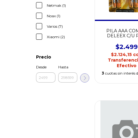
Netmak (1)
Noax (1)
Varios (7)
PILA AAA C
DELEEX C/U 
Xiaomi (2)
UNIDAD
$2.499
$2.124,15
c
Precio
Transferenci
Efectivo
Desde
Hasta
3
cuotas sin interés 