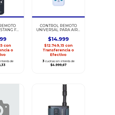
 REMOTO
CONTROL REMOTO
STANG F-
UNIVERSAL PARA AIRE
0
ACONDICIONADO
K1028E
999
$14.999
15
con
$12.749,15
con
encia o
Transferencia o
ivo
Efectivo
interés de
3
cuotas sin interés de
6,33
$4.999,67