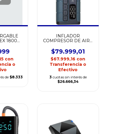
ARGABLE
INFLADOR
EX 1800
COMPRESOR DE AIRE
TER X4
- NOAX AIRGO
999
$79.999,01
15
con
$67.999,16
con
encia o
Transferencia o
ivo
Efectivo
rés de
$8.333
3
cuotas sin interés de
$26.666,34