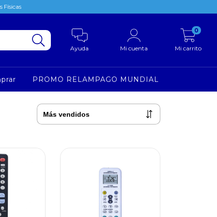
 Físicas
0
Ayuda
Mi cuenta
Mi carrito
prar
PROMO RELAMPAGO MUNDIAL