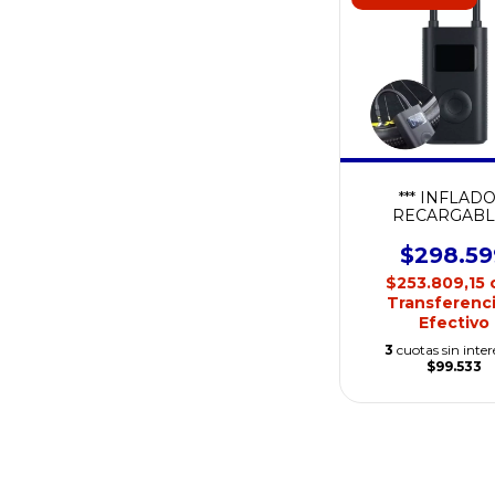
*** INFLAD
RECARGABL
COMPRESOR DE
XIAOMI 1S
$298.59
$253.809,15
Transferenci
Efectivo
3
cuotas sin inter
$99.533