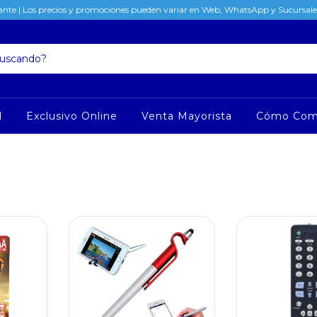
nte | Los precios y promociones pueden variar en Web, WhatsApp y Sucursales
l
Exclusivo Online
Venta Mayorista
Cómo Com