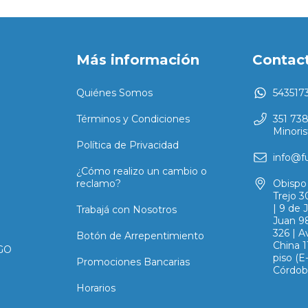
Más información
Contac
Quiénes Somos
543517
Términos y Condiciones
351 73
Minoris
Política de Privacidad
info@f
¿Cómo realizo un cambio o
reclamo?
Obispo 
Trejo 3
| 9 de 
Trabajá con Nosotros
Juan 98
326 | A
Botón de Arrepentimiento
China 1
GO
piso (
Promociones Bancarias
Córdob
Horarios