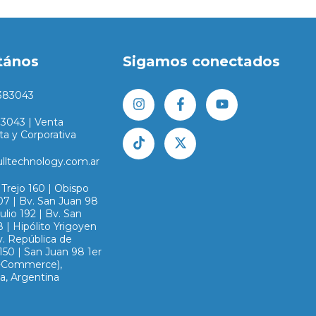
tános
Sigamos conectados
383043
83043 | Venta
ta y Corporativa
ulltechnology.com.ar
Trejo 160 | Obispo
07 | Bv. San Juan 98
Julio 192 | Bv. San
 | Hipólito Yrigoyen
v. República de
150 | San Juan 98 1er
E-Commerce),
a, Argentina