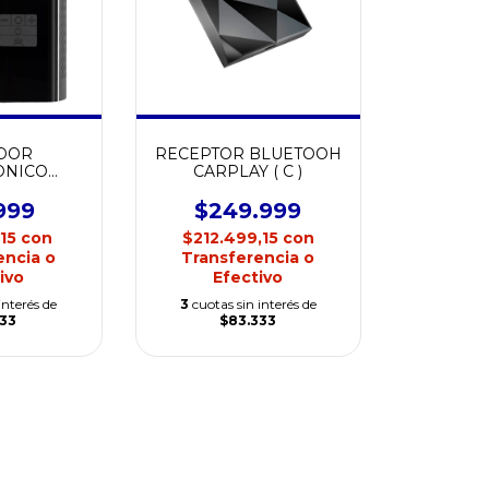
DOR
RECEPTOR BLUETOOH
ONICO
CARPLAY ( C )
ION PARA
N-058
999
$249.999
,15
con
$212.499,15
con
encia o
Transferencia o
ivo
Efectivo
interés de
3
cuotas sin interés de
333
$83.333