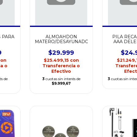
S PARA
ALMOAHDON
PILA REC
MATERO/DESAYUNADOR
AAA DELE
MAH BLIS
9
$29.999
$24.
con
$25.499,15
con
$21.249,
a o
Transferencia o
Transfer
Efectivo
Efect
és de
3
cuotas sin interés de
3
cuotas sin inte
$9.999,67