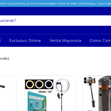
nte | Los precios y promociones pueden variar en Web, WhatsApp y Sucursales
l
Exclusivo Online
Venta Mayorista
Cómo Com
ípodes