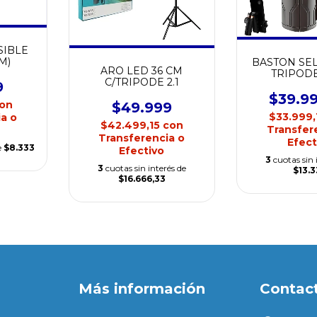
SIBLE
5M)
BASTON SEL
ARO LED 36 CM
TRIPODE
C/TRIPODE 2.1
9
$39.9
on
$49.999
$33.999
a o
$42.499,15
con
Transfer
Transferencia o
Efect
e
$8.333
Efectivo
3
cuotas sin 
3
cuotas sin interés de
$13.
$16.666,33
Más información
Contac