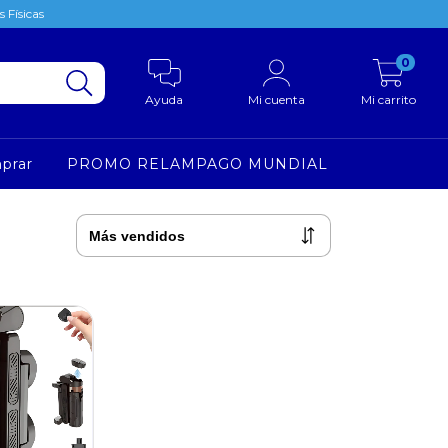
 Físicas
0
Ayuda
Mi cuenta
Mi carrito
prar
PROMO RELAMPAGO MUNDIAL