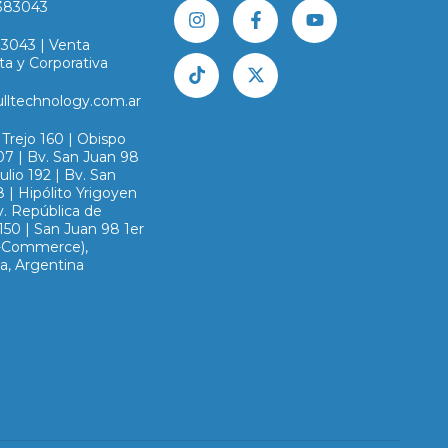
383043
83043 | Venta
ta y Corporativa
ulltechnology.com.ar
Trejo 160 | Obispo
07 | Bv. San Juan 98
Julio 192 | Bv. San
 | Hipólito Yrigoyen
v. República de
150 | San Juan 98 1er
E-Commerce),
a, Argentina