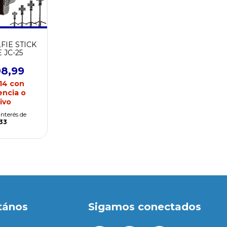
FIE STICK
 JC-25
98,99
,14
con
encia o
ivo
interés de
333
tános
Sigamos conectados