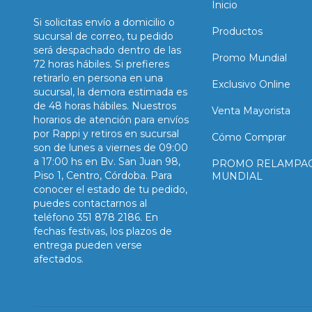
Inicio
Si solicitas envío a domicilio o
Productos
sucursal de correo, tu pedido
será despachado dentro de las
Promo Mundial
72 horas hábiles. Si prefieres
retirarlo en persona en una
Exclusivo Online
sucursal, la demora estimada es
de 48 horas hábiles. Nuestros
Venta Mayorista
horarios de atención para envíos
por Rappi y retiros en sucursal
Cómo Comprar
son de lunes a viernes de 09:00
a 17:00 hs en Bv. San Juan 98,
PROMO RELAMPA
Piso 1, Centro, Córdoba. Para
MUNDIAL
conocer el estado de tu pedido,
puedes contactarnos al
teléfono 351 878 2186. En
fechas festivas, los plazos de
entrega pueden verse
afectados.