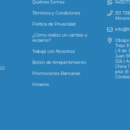
Quiénes Somos
543517
Términos y Condiciones
351 73
Minoris
Política de Privacidad
info@f
¿Cómo realizo un cambio o
reclamo?
Obispo 
Trejo 3
| 9 de 
Trabajá con Nosotros
Juan 98
326 | A
Botón de Arrepentimiento
China 1
GO
piso (
Promociones Bancarias
Córdob
Horarios