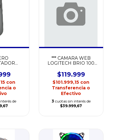
ERO
*** CAMARA WEB
TADOR
LOGITECH BRIO 100
H R500
HD WEBCAM
.999
$119.999
,15
con
$101.999,15
con
encia o
Transferencia o
ivo
Efectivo
interés de
3
cuotas sin interés de
9,67
$39.999,67