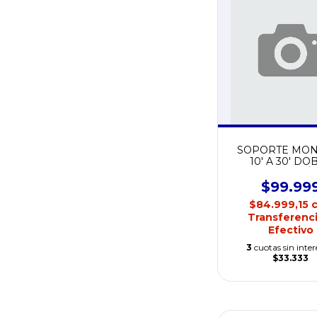
SOPORTE MON
10' A 30' DO
BRAZO HIDRÁ
NETMAK NM-
$99.99
$84.999,15
Transferenci
Efectivo
3
cuotas sin inter
$33.333