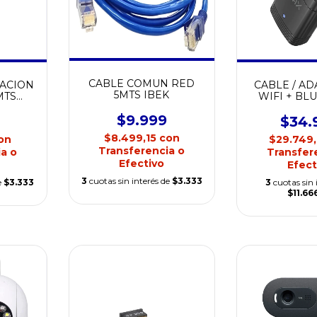
CABLE COMUN RED
TACION
CABLE / A
5MTS IBEK
MTS
WIFI + BL
C77
NOAX A
$9.999
$34.
$8.499,15
con
on
$29.749
Transferencia o
a o
Transfer
Efectivo
Efect
3
cuotas sin interés de
$3.333
e
$3.333
3
cuotas sin 
$11.66