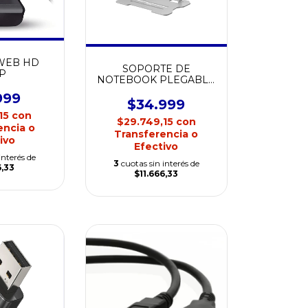
WEB HD
SOPORTE DE
P
NOTEBOOK PLEGABLE
METALICO HASTA 17´
999
NETMAK NM-HC78
$34.999
,15
con
$29.749,15
con
encia o
Transferencia o
ivo
Efectivo
interés de
3
cuotas sin interés de
6,33
$11.666,33