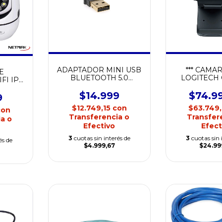
ADAPTADOR MINI USB
*** CAMA
E
BLUETOOTH 5.0
LOGITECH 
FI IP
NETMAK NM-BT9
WEB
IOR
$14.999
$74.9
PCAM2
9
$12.749,15
con
$63.749
con
Transferencia o
Transfer
a o
Efectivo
Efect
3
cuotas sin interés de
3
cuotas sin 
és de
$4.999,67
$24.99