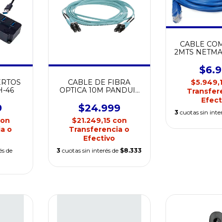
CABLE CO
2MTS NETMA
2
$6.
ERTOS
CABLE DE FIBRA
$5.949,
H-46
OPTICA 10M PANDUIT
Transfer
NK ( C )
Efect
9
$24.999
3
cuotas sin inte
con
$21.249,15
con
a o
Transferencia o
Efectivo
és de
3
cuotas sin interés de
$8.333