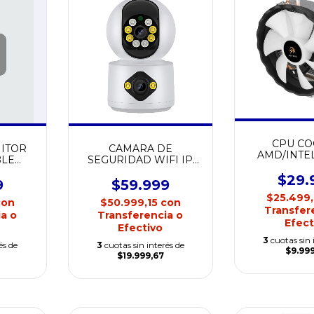
CPU CO
ITOR
CAMARA DE
AMD/INTE
BLE
SEGURIDAD WIFI IP
NETMAK N
ULICO
IBEK IB-A5700
$29.
ST33
9
$59.999
$25.499
con
$50.999,15
con
Transfer
a o
Transferencia o
Efect
Efectivo
3
cuotas sin 
és de
3
cuotas sin interés de
$9.99
$19.999,67