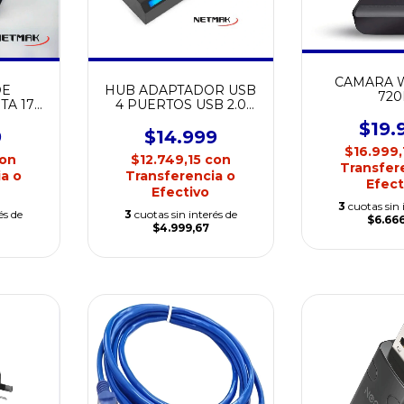
CAMARA 
DE
HUB ADAPTADOR USB
720
A 17´
4 PUERTOS USB 2.0
HC75
C/SWITCH NETMAK
$19.
NM-AC08
9
$14.999
$16.999
on
$12.749,15
con
Transfer
a o
Transferencia o
Efect
Efectivo
3
cuotas sin 
és de
3
cuotas sin interés de
$6.66
$4.999,67