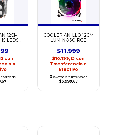
AN 12CM
COOLER ANILLO 12CM
15 LEDS
LUMINOSO RGB
 NM-Q120
NETMAK NM-RING
999
$11.999
15
con
$10.199,15
con
encia o
Transferencia o
ivo
Efectivo
interés de
3
cuotas sin interés de
9,67
$3.999,67