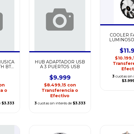
COOLER F
LUMINOSO 
RGB NETMAK
$11.
$10.199,
MUSICA
HUB ADAPTADOR USB
Transfer
H BT-
A 3 PUERTOS USB
Efect
$9.999
3
cuotas sin 
$3.99
on
$8.499,15
con
a o
Transferencia o
Efectivo
e
$3.333
3
cuotas sin interés de
$3.333