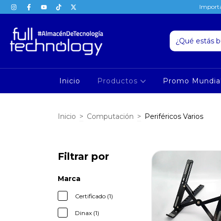
Importa
Inicio
Productos
Promo Mundia
Inicio
>
Computación
>
Periféricos Varios
Filtrar por
Marca
Certificado (1)
Dinax (1)