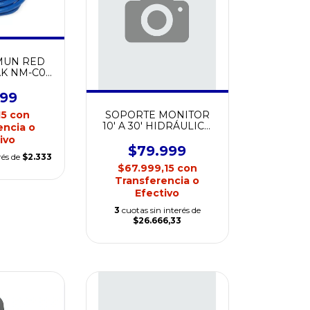
MUN RED
K NM-C04
999
SOPORTE MONITOR
15
con
10' A 30' HIDRÁULICO
encia o
NETMAK NM-ST21
ivo
$79.999
rés de
$2.333
$67.999,15
con
Transferencia o
Efectivo
3
cuotas sin interés de
$26.666,33