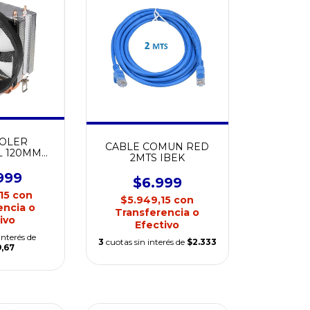
OLER
CABLE COMUN RED
L 120MM
2MTS IBEK
M-Q120
999
$6.999
,15
con
$5.949,15
con
encia o
Transferencia o
ivo
Efectivo
interés de
3
cuotas sin interés de
$2.333
9,67