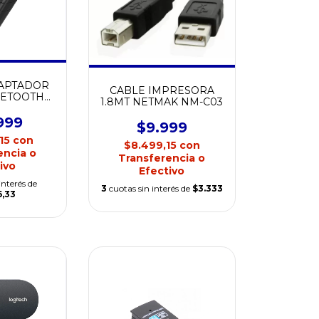
DAPTADOR
CABLE IMPRESORA
UETOOTH
1.8MT NETMAK NM-C03
DP01
999
$9.999
,15
con
$8.499,15
con
encia o
Transferencia o
ivo
Efectivo
interés de
3
cuotas sin interés de
$3.333
6,33