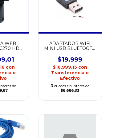
RA WEB
ADAPTADOR WIFI
C270 HD
MINI USB BLUETOOTH
CAM
300MBPS NETMAK
NM-CS300
99,01
$19.999
,16
con
$16.999,15
con
encia o
Transferencia o
ivo
Efectivo
interés de
3
cuotas sin interés de
9,67
$6.666,33