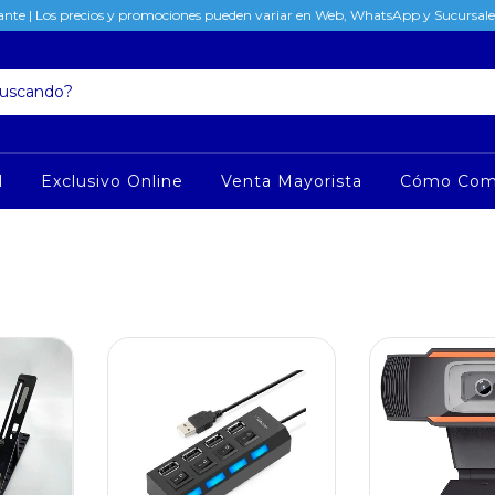
nte | Los precios y promociones pueden variar en Web, WhatsApp y Sucursales
l
Exclusivo Online
Venta Mayorista
Cómo Com