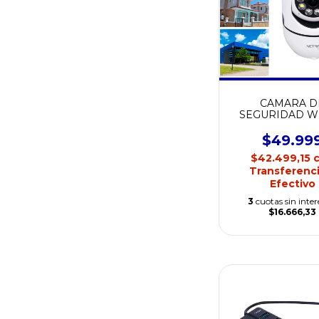
CAMARA D
SEGURIDAD WI
PARA INTER
NETMAK NM-I
$49.99
$42.499,15
Transferenci
Efectivo
3
cuotas sin inter
$16.666,33