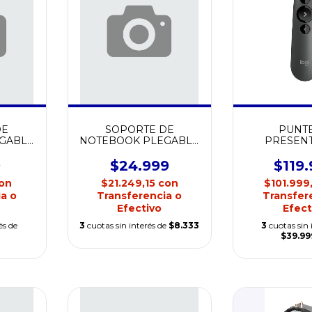
DE
SOPORTE DE
PUNT
GABLE
NOTEBOOK PLEGABLE
PRESEN
003
MINI RINGO
LOGITEC
9
$24.999
$119
on
$21.249,15
con
$101.999
a o
Transferencia o
Transfer
Efectivo
Efect
és de
3
cuotas sin interés de
$8.333
3
cuotas sin 
$39.99