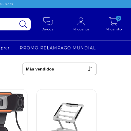
 Físicas
0
Ayuda
Mi cuenta
Mi carrito
prar
PROMO RELAMPAGO MUNDIAL