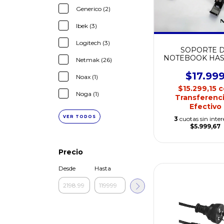
Generico (2)
Ibek (3)
Logitech (3)
SOPORTE 
NOTEBOOK HAST
Netmak (26)
NETMAK NM-
$17.99
Noax (1)
$15.299,15
c
Noga (1)
Transferenci
Efectivo
VER TODOS
3
cuotas sin inter
$5.999,67
Precio
Desde
Hasta