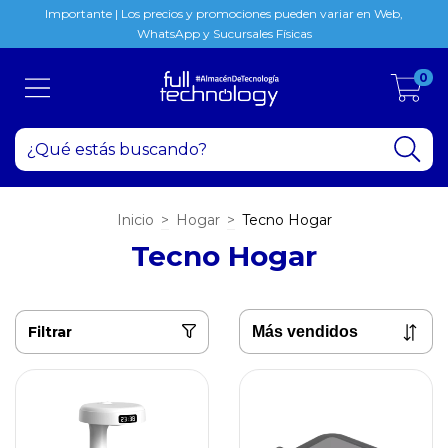
Importante | Los precios y promociones pueden variar en Web,
WhatsApp y Sucursales Físicas
0
Inicio
>
Hogar
>
Tecno Hogar
Tecno Hogar
Filtrar