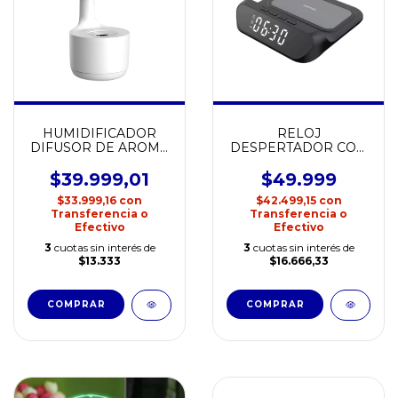
HUMIDIFICADOR
RELOJ
DIFUSOR DE AROMA
DESPERTADOR CON
ANTIGRAVEDAD
CARGA
LZ599
INALAMBRICA
$39.999,01
$49.999
NETMAK NM-RD11
$33.999,16
con
$42.499,15
con
Transferencia o
Transferencia o
Efectivo
Efectivo
3
cuotas sin interés de
3
cuotas sin interés de
$13.333
$16.666,33