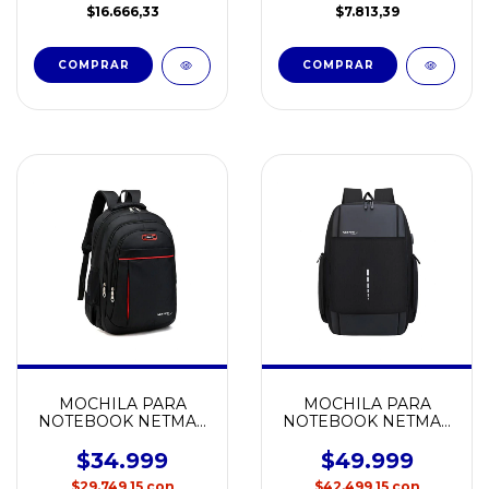
$7.813,39
$16.666,33
MOCHILA PARA
MOCHILA PARA
NOTEBOOK NETMAK
NOTEBOOK NETMAK
ULTRA RESISTENTE
REFORZADA
NM-MCH16
IMPERMEABLE NM-
$34.999
$49.999
MCH14
$29.749,15
con
$42.499,15
con