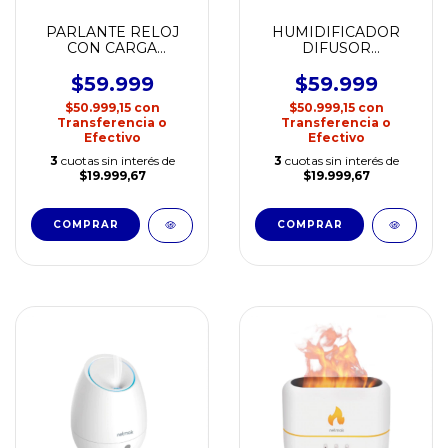
PARLANTE RELOJ
HUMIDIFICADOR
CON CARGA
DIFUSOR
INALAMBRICA
AROMATICO LEÑA
NETMAK NM-RD12
NETMAK NM-DF10
$59.999
$59.999
$50.999,15
con
$50.999,15
con
Transferencia o
Transferencia o
Efectivo
Efectivo
3
cuotas sin interés de
3
cuotas sin interés de
$19.999,67
$19.999,67