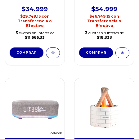
DREAM
NETMAK NM-
GRAVITY
$34.999
$54.999
$29.749,15
con
$46.749,15
con
Transferencia o
Transferencia o
Efectivo
Efectivo
3
cuotas sin interés de
3
cuotas sin interés de
$11.666,33
$18.333