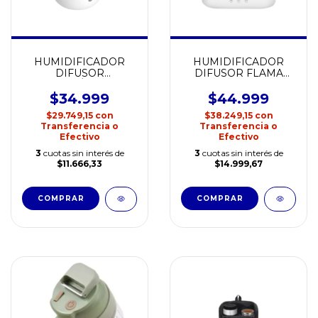
HUMIDIFICADOR
HUMIDIFICADOR
DIFUSOR
DIFUSOR FLAMA
ULTRASÓNICO 7
NETMAK NM-DF8
COLORES LED
$34.999
$44.999
NETMAK NM-DF3
$29.749,15
con
$38.249,15
con
Transferencia o
Transferencia o
Efectivo
Efectivo
3
cuotas sin interés de
3
cuotas sin interés de
$11.666,33
$14.999,67