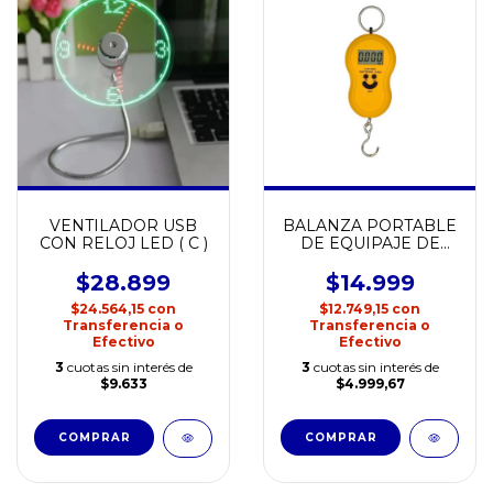
VENTILADOR USB
BALANZA PORTABLE
CON RELOJ LED ( C )
DE EQUIPAJE DE
25KG
$28.899
$14.999
$24.564,15
con
$12.749,15
con
Transferencia o
Transferencia o
Efectivo
Efectivo
3
cuotas sin interés de
3
cuotas sin interés de
$9.633
$4.999,67