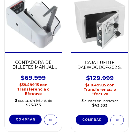
CONTADORA DE
CAJA FUERTE
BILLETES MANUAL
DAEWOODCF-202 S-
(C)
17ET ( C )
$69.999
$129.999
$59.499,15
con
$110.499,15
con
Transferencia o
Transferencia o
Efectivo
Efectivo
3
cuotas sin interés de
3
cuotas sin interés de
$23.333
$43.333