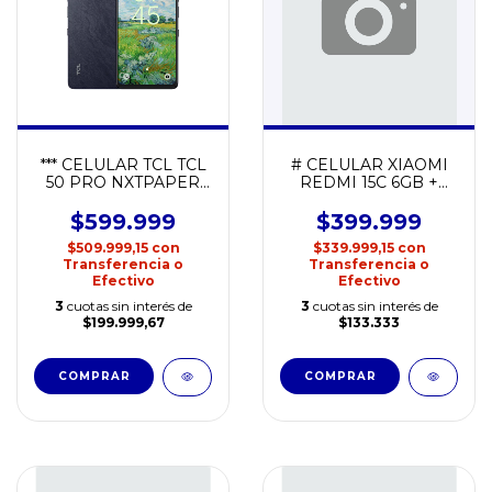
*** CELULAR TCL TCL
# CELULAR XIAOMI
50 PRO NXTPAPER
REDMI 15C 6GB +
5G SPACE
128GB
$599.999
$399.999
$509.999,15
con
$339.999,15
con
Transferencia o
Transferencia o
Efectivo
Efectivo
3
cuotas sin interés de
3
cuotas sin interés de
$199.999,67
$133.333