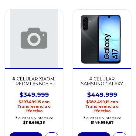
# CELULAR XIAOMI
# CELULAR
REDMI A5 8GB +
SAMSUNG GALAXY
128GB
A17 6GB + 128GB
$349.999
$449.999
$297.499,15
con
$382.499,15
con
Transferencia o
Transferencia o
Efectivo
Efectivo
3
cuotas sin interés de
3
cuotas sin interés de
$116.666,33
$149.999,67