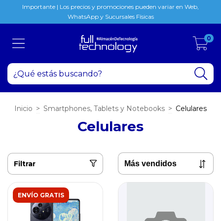
Importante | Los precios y promociones pueden variar en Web,
WhatsApp y Sucursales Físicas
0
Inicio
>
Smartphones, Tablets y Notebooks
>
Celulares
Celulares
Filtrar
ENVÍO GRATIS