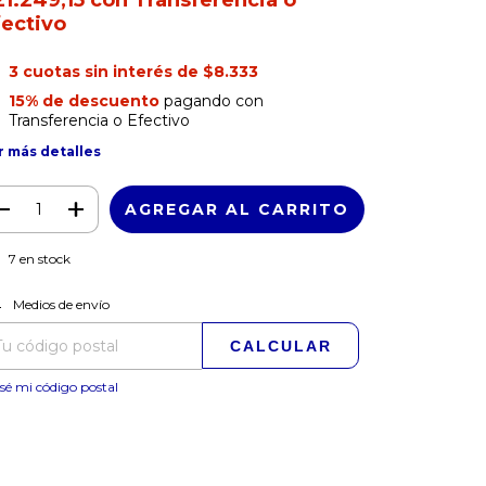
21.249,15
con
Transferencia o
fectivo
3
cuotas sin interés de
$8.333
15% de descuento
pagando con
Transferencia o Efectivo
r más detalles
7
en stock
CAMBIAR CP
regas para el CP:
Medios de envío
CALCULAR
sé mi código postal