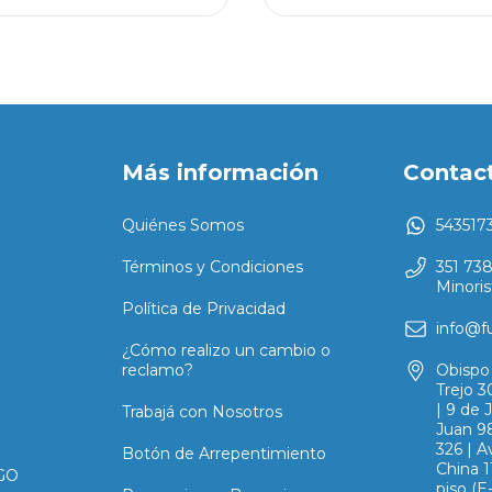
Más información
Contac
Quiénes Somos
543517
Términos y Condiciones
351 73
Minoris
Política de Privacidad
info@f
¿Cómo realizo un cambio o
reclamo?
Obispo 
Trejo 3
| 9 de 
Trabajá con Nosotros
Juan 98
326 | A
Botón de Arrepentimiento
China 1
GO
piso (