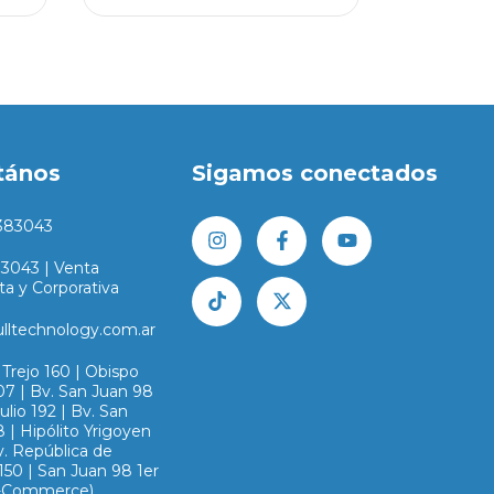
tános
Sigamos conectados
383043
83043 | Venta
ta y Corporativa
ulltechnology.com.ar
Trejo 160 | Obispo
07 | Bv. San Juan 98
Julio 192 | Bv. San
 | Hipólito Yrigoyen
v. República de
150 | San Juan 98 1er
E-Commerce),