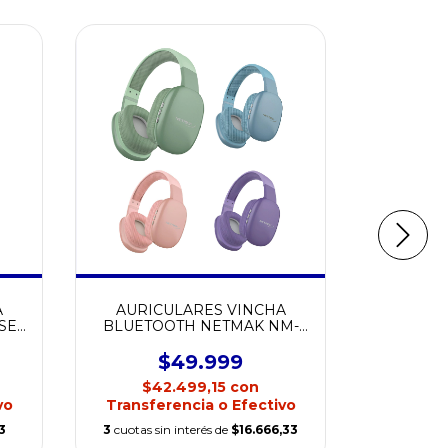
A
AURICULARES VINCHA
*** AU
SE
BLUETOOTH NETMAK NM-
BLUETOO
VOLT
$49.999
$1
$42.499,15
con
$12
vo
Transferencia o Efectivo
Transfe
3
3
cuotas sin interés de
$16.666,33
3
cuotas si