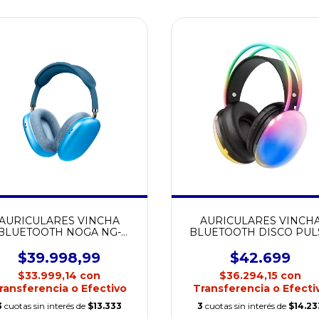
AURICULARES VINCHA
AURICULARES VINCH
BLUETOOTH NOGA NG-
BLUETOOTH DISCO PUL
A100BT
RGB GGPG580
$39.998,99
$42.699
$33.999,14
con
$36.294,15
con
ransferencia o Efectivo
Transferencia o Efecti
3
cuotas sin interés de
$13.333
3
cuotas sin interés de
$14.23