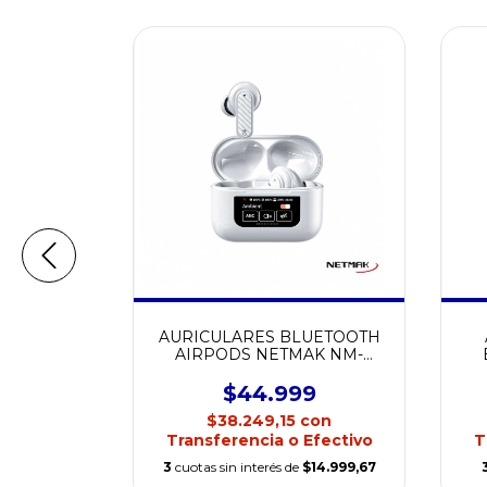
UETOOTH
AURICULARES BLUETOOTH
NM-FITER
AIRPODS NETMAK NM-
SMART
01
$44.999
con
$38.249,15
con
Efectivo
Transferencia o Efectivo
T
e
$13.333
3
cuotas sin interés de
$14.999,67