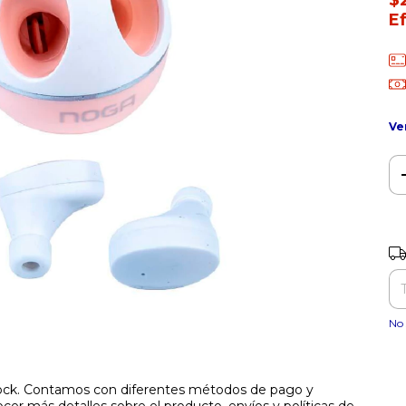
$
E
Ve
Ent
No 
stock. Contamos con diferentes métodos de pago y