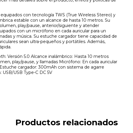
cer más detalles sobre el producto, envíos y políticas de
 equipados con tecnología TWS (True Wireless Stereo) y
mbrica estable con un alcance de hasta 10 metros. Su
volumen, play/pause, anterior/siguiente y atender
quipados con un micrófono en cada auricular para un
amadas y música. Su estuche cargador tiene capacidad de
iculares sean ultra-pequeños y portátiles. Además,
ápida.
th: Versión 5.0 Alcance inalámbrico: Hasta 10 metros
lumen, play/pause, y llamadas Micrófono: En cada auricular
r Estuche cargador: 300mAh con sistema de agarre
ga: USB/USB Type-C DC 5V
Productos relacionados