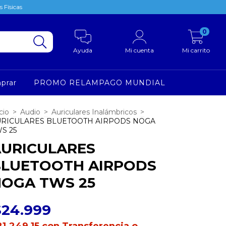
 Físicas
0
Ayuda
Mi cuenta
Mi carrito
prar
PROMO RELAMPAGO MUNDIAL
cio
>
Audio
>
Auriculares Inalámbricos
>
URICULARES BLUETOOTH AIRPODS NOGA
S 25
URICULARES
BLUETOOTH AIRPODS
OGA TWS 25
$24.999