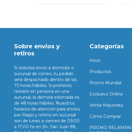
Sobre envíos y
Categorías
retiros
Inicio
Si solicitas envío a domicilio o
Productos
sucursal de correo, tu pedido
será despachado dentro de las
Promo Mundial
72 horas hábiles. Si prefieres
retirarlo en persona en una
Exclusivo Online
sucursal, la demora estimada es
de 48 horas hábiles. Nuestros
Venta Mayorista
horarios de atención para envíos
por Rappi y retiros en sucursal
Cómo Comprar
son de lunes a viernes de 09:00
a 17:00 hs en Bv. San Juan 98,
PROMO RELAMPA