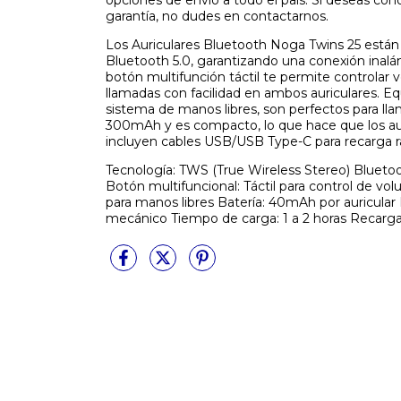
opciones de envío a todo el país. Si deseas cono
garantía, no dudes en contactarnos.
Los Auriculares Bluetooth Noga Twins 25 están
Bluetooth 5.0, garantizando una conexión inalá
botón multifunción táctil te permite controlar 
llamadas con facilidad en ambos auriculares. E
sistema de manos libres, son perfectos para ll
300mAh y es compacto, lo que hace que los aur
incluyen cables USB/USB Type-C para recarga r
Tecnología: TWS (True Wireless Stereo) Bluetoo
Botón multifuncional: Táctil para control de vo
para manos libres Batería: 40mAh por auricula
mecánico Tiempo de carga: 1 a 2 horas Recar