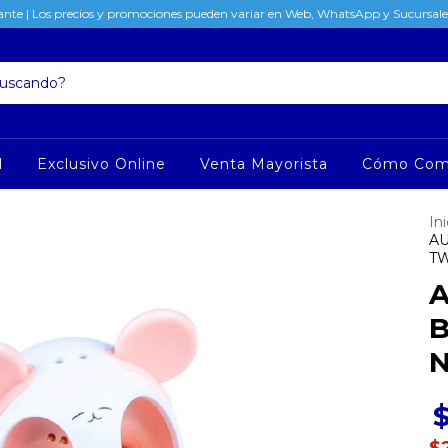
nte | Los precios y promociones pueden variar en Web, WhatsApp y Sucursales
l
Exclusivo Online
Venta Mayorista
Cómo Com
Ini
A
TW
A
N