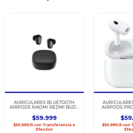
AURICULARES BLUETOOTH
AURICULARE
AIRPODS XIAOMI REDMI BUDS
AIRPODS PRO
6 PLAY
A
$59.999
$59
$50.999,15
con
Transferencia o
$50.999,15
con
Efectivo
Efec