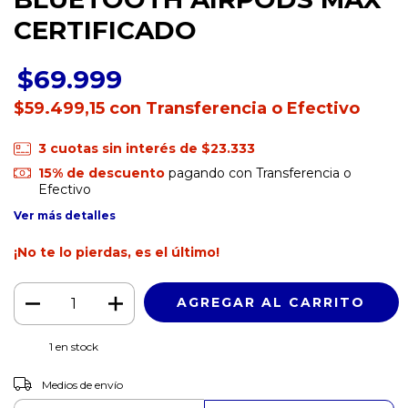
CERTIFICADO
$69.999
$59.499,15
con
Transferencia o Efectivo
3
cuotas sin interés de
$23.333
15% de descuento
pagando con Transferencia o
Efectivo
Ver más detalles
¡No te lo pierdas, es el último!
1
en stock
CAMBIAR CP
Entregas para el CP:
Medios de envío