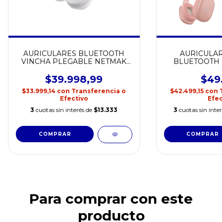
AURICULARES BLUETOOTH
AURICULAR
VINCHA PLEGABLE NETMAK
BLUETOOTH 
NM-LIVE
VO
$39.998,99
$49
$33.999,14
con
Transferencia o
$42.499,15
con
Efectivo
Efec
3
cuotas sin interés de
$13.333
3
cuotas sin inte
Para comprar con este
producto