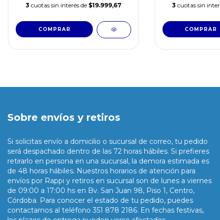
3
cuotas sin interés de
$19.999,67
3
cuotas sin inte
Sobre envíos y retiros
Si solicitas envío a domicilio o sucursal de correo, tu pedido
será despachado dentro de las 72 horas hábiles. Si prefieres
retirarlo en persona en una sucursal, la demora estimada es
de 48 horas hábiles. Nuestros horarios de atención para
envíos por Rappi y retiros en sucursal son de lunes a viernes
de 09:00 a 17:00 hs en Bv. San Juan 98, Piso 1, Centro,
Córdoba. Para conocer el estado de tu pedido, puedes
contactarnos al teléfono 351 878 2186. En fechas festivas,
los plazos de entrega pueden verse afectados.