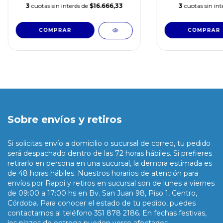
3
cuotas sin interés de
$16.666,33
3
cuotas sin int
Sobre envíos y retiros
Si solicitas envío a domicilio o sucursal de correo, tu pedido
será despachado dentro de las 72 horas hábiles. Si prefieres
retirarlo en persona en una sucursal, la demora estimada es
de 48 horas hábiles. Nuestros horarios de atención para
envíos por Rappi y retiros en sucursal son de lunes a viernes
de 09:00 a 17:00 hs en Bv. San Juan 98, Piso 1, Centro,
Córdoba. Para conocer el estado de tu pedido, puedes
contactarnos al teléfono 351 878 2186. En fechas festivas,