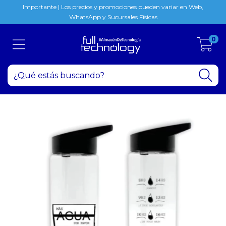
Importante | Los precios y promociones pueden variar en Web,
WhatsApp y Sucursales Físicas
0