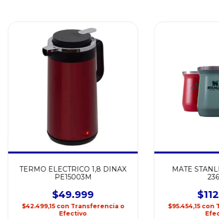
TERMO ELECTRICO 1,8 DINAX
MATE STANL
PE15003M
23
$49.999
$112
$42.499,15
con
Transferencia o
$95.454,15
con
Efectivo
Efec