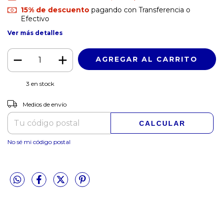
15% de descuento
pagando con Transferencia o
Efectivo
Ver más detalles
3
en stock
CAMBIAR CP
Entregas para el CP:
Medios de envío
CALCULAR
No sé mi código postal