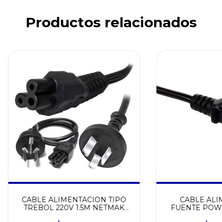
Productos relacionados
CABLE ALIMENTACION TIPO
CABLE ALI
TREBOL 220V 1.5M NETMAK
FUENTE POWE
NM-C46
NETMAK