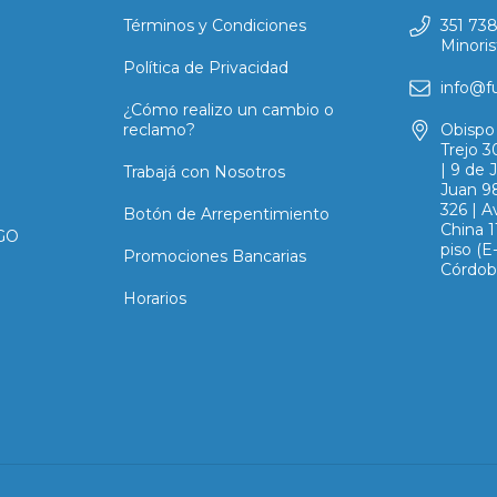
Términos y Condiciones
351 73
Minoris
Política de Privacidad
info@f
¿Cómo realizo un cambio o
reclamo?
Obispo 
Trejo 3
| 9 de 
Trabajá con Nosotros
Juan 98
326 | A
Botón de Arrepentimiento
China 1
GO
piso (
Promociones Bancarias
Córdob
Horarios