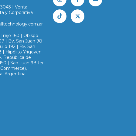
83043 | Venta
ta y Corporativa
ulltechnology.com.ar
Trejo 160 | Obispo
07 | Bv. San Juan 98
Julio 192 | Bv. San
 | Hipólito Yrigoyen
v. República de
150 | San Juan 98 1er
E-Commerce),
a, Argentina