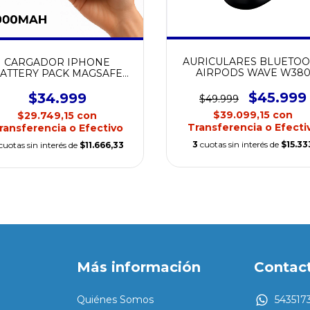
AURICULARES BLUETO
CARGADOR IPHONE
AIRPODS WAVE W38
ATTERY PACK MAGSAFE
CERTIFICADO
W 5000MAH CERTIFICADO
$45.999
$34.999
$49.999
$39.099,15
con
$29.749,15
con
Transferencia o Efecti
ransferencia o Efectivo
3
cuotas sin interés de
$15.33
cuotas sin interés de
$11.666,33
Más información
Contac
Quiénes Somos
543517