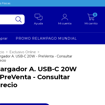
 Físicas
0
Ayuda
Mi cuenta
Mi carrito
prar
PROMO RELAMPAGO MUNDIAL
cio
>
Exclusivo Online
>
rgador A. USB-C 20W - PreVenta - Consultar
ecio
argador A. USB-C 20W
 PreVenta - Consultar
recio