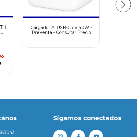
OTH
Cargador A. USB-C de 40W -
A. Watch 
0
PreVenta - Consultar Precio
44mm - P
vo
3
tános
Sigamos conectados
383043