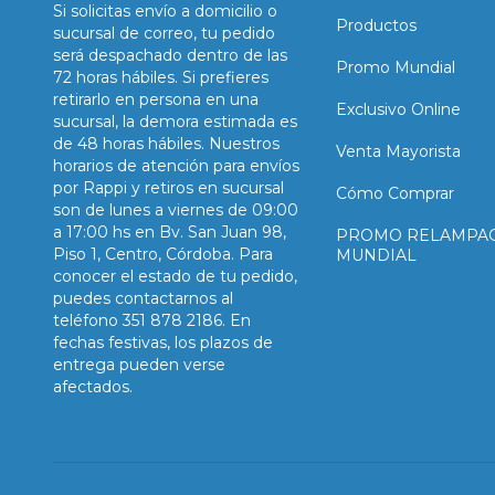
Si solicitas envío a domicilio o
Productos
sucursal de correo, tu pedido
será despachado dentro de las
Promo Mundial
72 horas hábiles. Si prefieres
retirarlo en persona en una
Exclusivo Online
sucursal, la demora estimada es
de 48 horas hábiles. Nuestros
Venta Mayorista
horarios de atención para envíos
por Rappi y retiros en sucursal
Cómo Comprar
son de lunes a viernes de 09:00
a 17:00 hs en Bv. San Juan 98,
PROMO RELAMPA
Piso 1, Centro, Córdoba. Para
MUNDIAL
conocer el estado de tu pedido,
puedes contactarnos al
teléfono 351 878 2186. En
fechas festivas, los plazos de
entrega pueden verse
afectados.