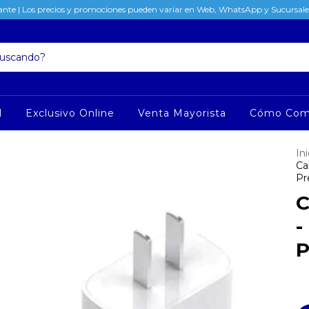
nte | Los precios y promociones pueden variar en Web, WhatsApp y Sucursales
l
Exclusivo Online
Venta Mayorista
Cómo Com
Ini
Ca
Pr
C
-
P