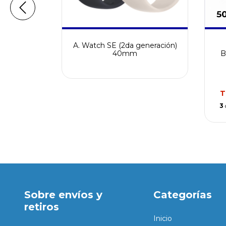
A. Watch SE (2da generación)
sivo para
40mm
B
15
94
con
T
Efectivo
3
e
$63.598
Sobre envíos y
Categorías
retiros
Inicio