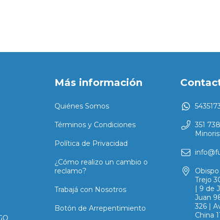
Más información
Contac
Quiénes Somos
543517
Términos y Condiciones
351 73
Minoris
Política de Privacidad
info@f
¿Cómo realizo un cambio o
reclamo?
Obispo 
Trejo 3
| 9 de 
Trabajá con Nosotros
Juan 98
326 | A
Botón de Arrepentimiento
China 1
GO