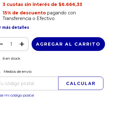
3
cuotas sin interés de
$6.666,33
15% de descuento
pagando con
Transferencia o Efectivo
r más detalles
6
en stock
CAMBIAR CP
regas para el CP:
Medios de envío
CALCULAR
sé mi código postal