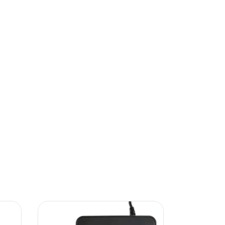
34
%
OFF