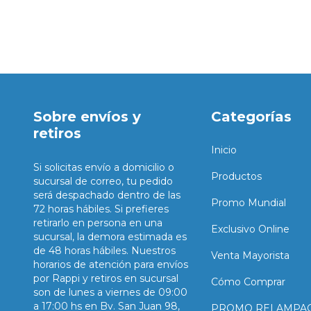
Sobre envíos y
Categorías
retiros
Inicio
Si solicitas envío a domicilio o
Productos
sucursal de correo, tu pedido
será despachado dentro de las
Promo Mundial
72 horas hábiles. Si prefieres
retirarlo en persona en una
Exclusivo Online
sucursal, la demora estimada es
de 48 horas hábiles. Nuestros
Venta Mayorista
horarios de atención para envíos
por Rappi y retiros en sucursal
Cómo Comprar
son de lunes a viernes de 09:00
a 17:00 hs en Bv. San Juan 98,
PROMO RELAMPA