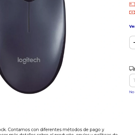
Ve
Ent
No 
stock. Contamos con diferentes métodos de pago y