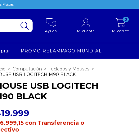
 Físicas
0
Ayuda
Mi cuenta
Mi carrito
prar
PROMO RELAMPAGO MUNDIAL
cio
>
Computación
>
Teclados y Mouses
>
USE USB LOGITECH M90 BLACK
OUSE USB LOGITECH
90 BLACK
$19.999
16.999,15
con
Transferencia o
fectivo