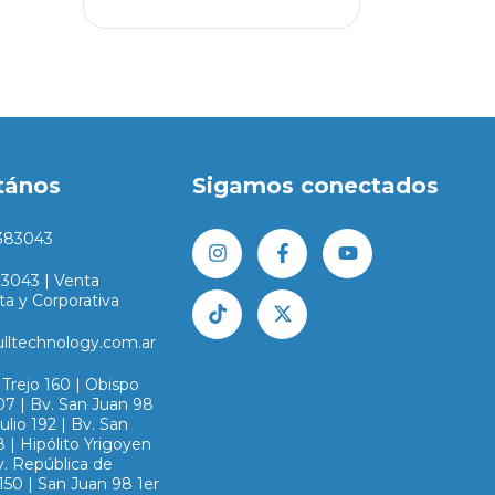
tános
Sigamos conectados
383043
83043 | Venta
ta y Corporativa
ulltechnology.com.ar
Trejo 160 | Obispo
07 | Bv. San Juan 98
Julio 192 | Bv. San
 | Hipólito Yrigoyen
v. República de
150 | San Juan 98 1er