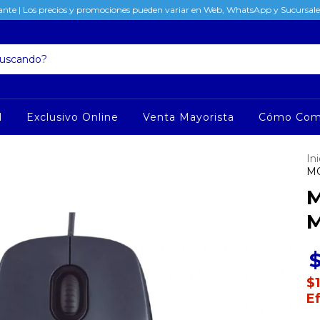
nte | Los precios y promociones pueden variar en Web, WhatsApp y Sucursales
l
Exclusivo Online
Venta Mayorista
Cómo Com
Ini
MO
M
M
$
E