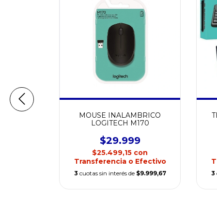
BRICO
MOUSE INALAMBRICO
T
CONFORT
LOGITECH M170
9
$29.999
con
$25.499,15
con
Efectivo
Transferencia o Efectivo
T
e
$13.333
3
cuotas sin interés de
$9.999,67
3