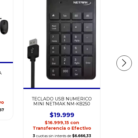
A
TECLADO
GENIUS 
$49.9
$2
TECLADO USB NUMERICO
vo
Transfe
MINI NETMAK NM-KB250
67
3
cuotas si
$19.999
$16.999,15
con
Transferencia o Efectivo
3
cuotas sin interés de
$6.666,33