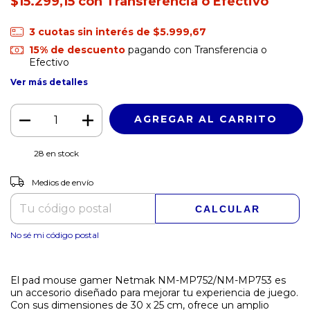
$15.299,15
con
Transferencia o Efectivo
3
cuotas sin interés de
$5.999,67
15% de descuento
pagando con Transferencia o
Efectivo
Ver más detalles
28
en stock
CAMBIAR CP
Entregas para el CP:
Medios de envío
CALCULAR
No sé mi código postal
El pad mouse gamer Netmak NM-MP752/NM-MP753 es
un accesorio diseñado para mejorar tu experiencia de juego.
Con sus dimensiones de 30 x 25 cm, ofrece un amplio