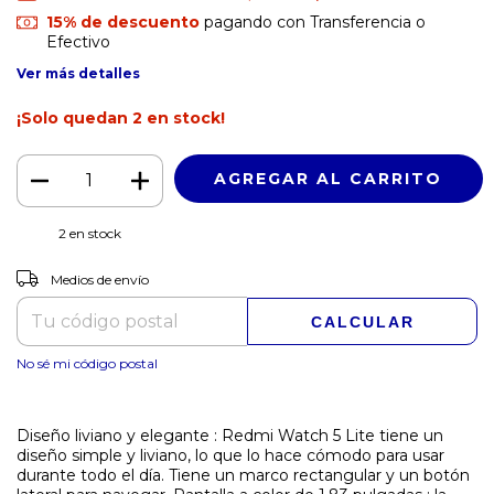
15% de descuento
pagando con Transferencia o
Efectivo
Ver más detalles
¡Solo quedan
2
en stock!
2
en stock
CAMBIAR CP
Entregas para el CP:
Medios de envío
CALCULAR
No sé mi código postal
Diseño liviano y elegante : Redmi Watch 5 Lite tiene un
diseño simple y liviano, lo que lo hace cómodo para usar
durante todo el día. Tiene un marco rectangular y un botón