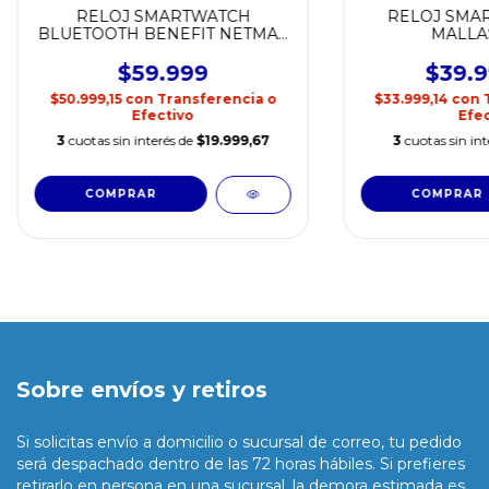
RELOJ SMARTWATCH
RELOJ SMAR
BLUETOOTH BENEFIT NETMAK
MALLAS
NM-BENEFIT
$59.999
$39.9
$50.999,15
con
Transferencia o
$33.999,14
con
Efectivo
Efec
3
cuotas sin interés de
$19.999,67
3
cuotas sin in
Sobre envíos y retiros
Si solicitas envío a domicilio o sucursal de correo, tu pedido
será despachado dentro de las 72 horas hábiles. Si prefieres
retirarlo en persona en una sucursal, la demora estimada es