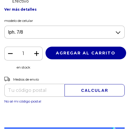
Efectivo
Ver más detalles
modelo de celular
en stock
CAMBIAR CP
Entregas para el CP:
Medios de envío
CALCULAR
No sé mi código postal