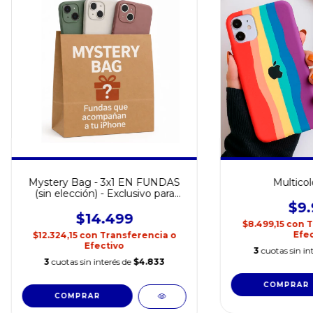
Mystery Bag - 3x1 EN FUNDAS
Multicol
(sin elección) - Exclusivo para
iPhone
$9.
$14.499
$8.499,15
con
T
Efec
$12.324,15
con
Transferencia o
Efectivo
3
cuotas sin in
3
cuotas sin interés de
$4.833
COMPRAR
COMPRAR