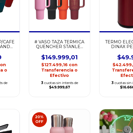
P/CAFE
# VASO TAZA TERMICA
TERMO ELEC
BANDA
QUENCHER STANLEY
DINAX PE
ENSOR
ORIGINAL 1.18ML
RA
9
$149.999,01
$49.
con
$127.499,16
con
$42.499
a o
Transferencia o
Transfer
Efectivo
Efect
és de
3
cuotas sin interés de
3
cuotas sin 
$49.999,67
$16.66
20
%
OFF