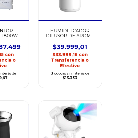
ENTOR
HUMIDIFICADOR
 1800W
DIFUSOR DE AROMA
ANTIGRAVEDAD LZ599
37.499
$39.999,01
15
con
$33.999,16
con
encia o
Transferencia o
ivo
Efectivo
interés de
3
cuotas sin interés de
9,67
$13.333