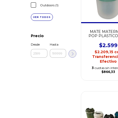
Outdoors (1)
VER TODOS
MATE MATER
Precio
POP PLASTIC
BOMBILLA ( 
$2.599
Desde
Hasta
$2.209,15
c
Transferenci
Efectivo
3
cuotas sin inter
$866,33