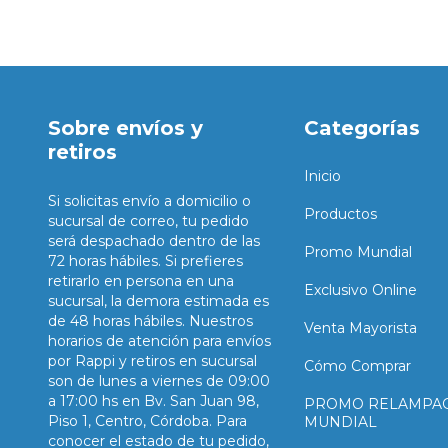
Sobre envíos y
Categorías
retiros
Inicio
Si solicitas envío a domicilio o
Productos
sucursal de correo, tu pedido
será despachado dentro de las
Promo Mundial
72 horas hábiles. Si prefieres
retirarlo en persona en una
Exclusivo Online
sucursal, la demora estimada es
de 48 horas hábiles. Nuestros
Venta Mayorista
horarios de atención para envíos
por Rappi y retiros en sucursal
Cómo Comprar
son de lunes a viernes de 09:00
a 17:00 hs en Bv. San Juan 98,
PROMO RELAMPA
Piso 1, Centro, Córdoba. Para
MUNDIAL
conocer el estado de tu pedido,