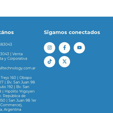
tános
Sigamos conectados
383043
83043 | Venta
ta y Corporativa
ulltechnology.com.ar
Trejo 160 | Obispo
07 | Bv. San Juan 98
Julio 192 | Bv. San
 | Hipólito Yrigoyen
v. República de
150 | San Juan 98 1er
E-Commerce),
a, Argentina