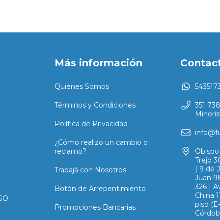
Más información
Contac
Quiénes Somos
543517
Términos y Condiciones
351 73
Minoris
Política de Privacidad
info@f
¿Cómo realizo un cambio o
reclamo?
Obispo 
Trejo 3
| 9 de 
Trabajá con Nosotros
Juan 98
326 | A
Botón de Arrepentimiento
China 1
GO
piso (
Promociones Bancarias
Córdob