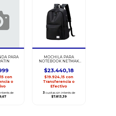
MOCHILA PARA
NDA PARA
NOTEBOOK NETMAK
ATIN
URBANA NM-MCH12
$23.440,18
999
$19.924,15
con
,15
con
Transferencia o
encia o
Efectivo
ivo
3
cuotas sin interés de
interés de
$7.813,39
9,67