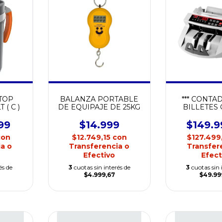
TOP
BALANZA PORTABLE
*** CONTA
 ( C )
DE EQUIPAJE DE 25KG
BILLETES
BILLCOU
99
$14.999
$149.9
con
$12.749,15
con
$127.499
a o
Transferencia o
Transfer
Efectivo
Efect
és de
3
cuotas sin interés de
3
cuotas sin 
$4.999,67
$49.99