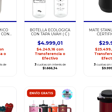
MICO
BOTELLA ECOLOGICA
MATE STANL
O CON
CON TAPA UVAH ( C )
CERTIF
C )
CALIDAD 
$4.999,01
$29.
on
$4.249,16
con
$25.499
a o
Transferencia o
Transfer
Efectivo
Efect
és de
3
cuotas sin interés de
3
cuotas sin 
$1.666,34
$9.99
ENVÍO GRATIS