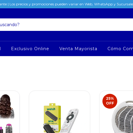
nte | Los precios y promociones pueden variar en Web, WhatsApp y Sucursales
l
Exclusivo Online
Venta Mayorista
Cómo Com
25
%
OFF