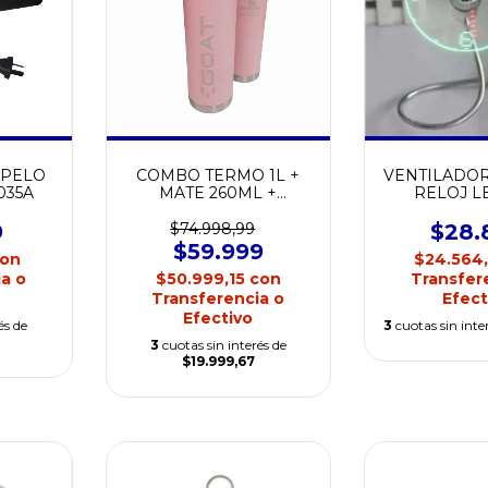
 PELO
COMBO TERMO 1L +
VENTILADOR
035A
MATE 260ML +
RELOJ LE
BOMBILLA STANLEY
MESSI AAA
9
$74.998,99
$28.
$59.999
on
$24.564
a o
$50.999,15
con
Transfer
Transferencia o
Efect
Efectivo
és de
3
cuotas sin inte
3
cuotas sin interés de
$19.999,67