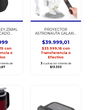
EY 236ML
PROYECTOR
ICADO
ASTRONAUTA GALAXIA
PREMIUM
ESTRELLAS
999
$39.999,01
,15
con
$33.999,16
con
encia o
Transferencia o
ivo
Efectivo
interés de
3
cuotas sin interés de
9,67
$13.333