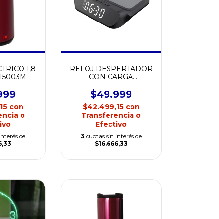
TRICO 1,8
RELOJ DESPERTADOR
15003M
CON CARGA
INALAMBRICA
NETMAK NM-RD11
999
$49.999
,15
con
$42.499,15
con
encia o
Transferencia o
ivo
Efectivo
interés de
3
cuotas sin interés de
6,33
$16.666,33