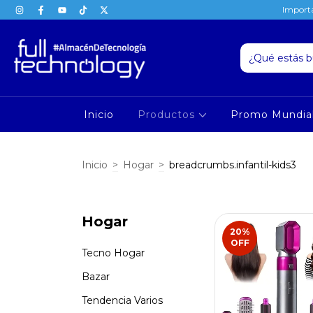
Importa
Inicio
Productos
Promo Mundia
Inicio
>
Hogar
>
breadcrumbs.infantil-kids3
Hogar
20
%
OFF
Tecno Hogar
Bazar
Tendencia Varios