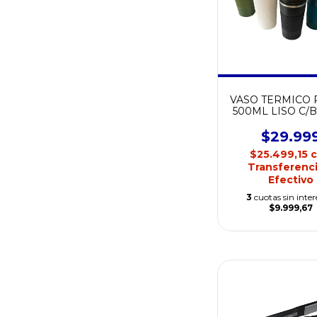
VASO TERMICO 
500ML LISO C/
DE SILICONA S
TEMPERATU
$29.99
$25.499,15
Transferenci
Efectivo
3
cuotas sin inter
$9.999,67