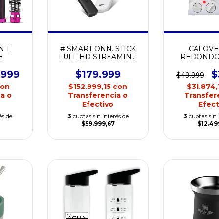
N 1
# SMART ONN. STICK
CALOV
H
FULL HD STREAMING
REDONDO
CON GOOGLE TV +
APP TV
.999
$179.999
$
$49.999
con
$152.999,15
con
$31.874,
a o
Transferencia o
Transfer
Efectivo
Efect
és de
3
cuotas sin interés de
3
cuotas sin 
$59.999,67
$12.49