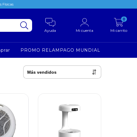
 Físicas
0
Ayuda
Mi cuenta
Mi carrito
prar
PROMO RELAMPAGO MUNDIAL