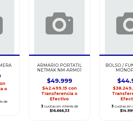
MERA
ARMARIO PORTATIL
BOLSO / FU
NETMAK NM-ARM01
MONOP
9
$49.999
$44.
on
$42.499,15
con
$38.249
a o
Transferencia o
Transfer
Efectivo
Efect
és de
3
cuotas sin interés de
3
cuotas sin 
$16.666,33
$14.99