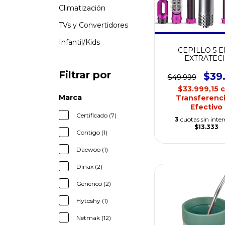
Climatización
TVs y Convertidores
Infantil/Kids
CEPILLO 5 E
EXTRATEC
Filtrar por
$39
$49.999
$33.999,15
Marca
Transferenci
Efectivo
Certificado (7)
3
cuotas sin inter
$13.333
Contigo (1)
Daewoo (1)
Dinax (2)
Generico (2)
Hytoshy (1)
Netmak (12)