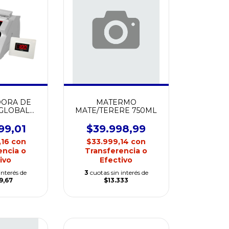
DORA DE
MATERMO
 GLOBAL
MATE/TERERE 750ML
NTER-1
99,01
$39.998,99
,16
con
$33.999,14
con
encia o
Transferencia o
ivo
Efectivo
interés de
3
cuotas sin interés de
9,67
$13.333