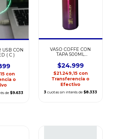
VASO COFFE CON
 USB CON
TAPA 500ML
D ( C )
CERTIFICADO
$24.999
899
$21.249,15
con
,15
con
Transferencia o
encia o
Efectivo
ivo
3
cuotas sin interés de
$8.333
rés de
$9.633